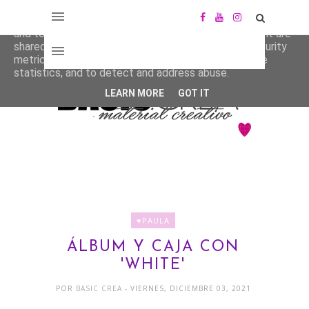
This site uses cookies from Google to deliver its services
and to analyze traffic. Your IP address and user-agent are
shared with Google along with performance and security
metrics to ensure quality of service, generate usage
statistics, and to detect and address abuse.
LEARN MORE
GOT IT
♥PAULA
ÁLBUM Y CAJA CON
'WHITE'
POR
BASIC CREA
- VIERNES, DICIEMBRE 03, 2021