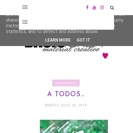
This site uses cookies from Google to deliver its services
and to analyze traffic. Your IP address and user-agent are
shared with Google along with performance and security
metrics to ensure quality of service, generate usage
statistics, and to detect and address abuse.
LEARN MORE
GOT IT
CREACIONES
A TODOS…
MARTES, JULIO 29, 2014