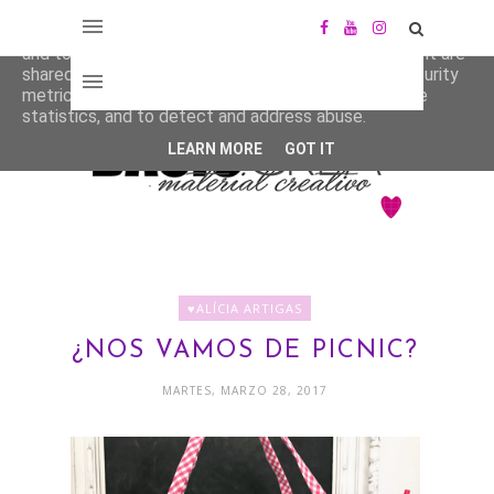
This site uses cookies from Google to deliver its services
and to analyze traffic. Your IP address and user-agent are
shared with Google along with performance and security
metrics to ensure quality of service, generate usage
statistics, and to detect and address abuse.
LEARN MORE
GOT IT
♥ALÍCIA ARTIGAS
¿NOS VAMOS DE PICNIC?
MARTES, MARZO 28, 2017