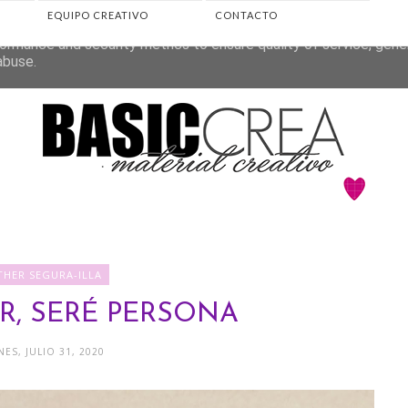
EQUIPO CREATIVO
CONTACTO
eliver its services and to analyze traffic. Your IP address and 
ormance and security metrics to ensure quality of service, gen
abuse.
THER SEGURA-ILLA
R, SERÉ PERSONA
NES, JULIO 31, 2020