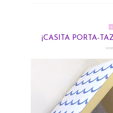
♥
¡CASITA PORTA-TA
VIER