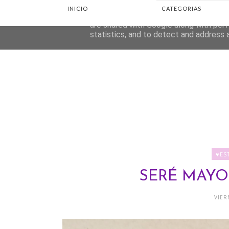
INICIO
CATEGORIAS
This site uses cookies from Google to d
are shared with Google along with perf
statistics, and to detect and address 
♥ES
SERÉ MAYO
VIER