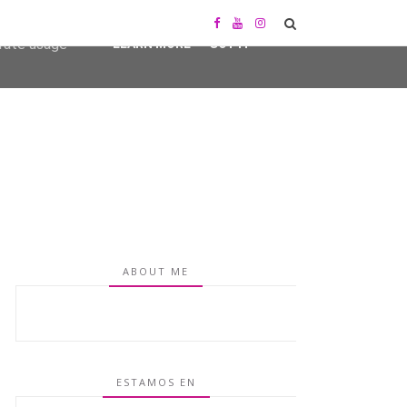
user-agent
erate usage
LEARN MORE
GOT IT
ABOUT ME
ESTAMOS EN