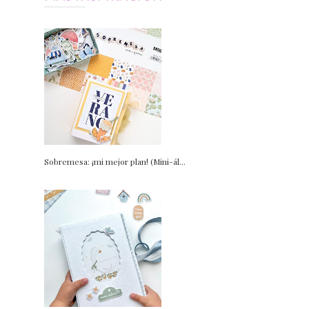
Sobremesa: ¡mi mejor plan! (Mini-ál...