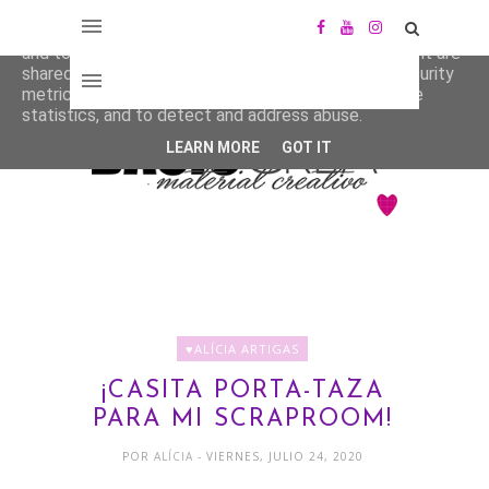
This site uses cookies from Google to deliver its services
and to analyze traffic. Your IP address and user-agent are
shared with Google along with performance and security
metrics to ensure quality of service, generate usage
statistics, and to detect and address abuse.
LEARN MORE
GOT IT
♥ALÍCIA ARTIGAS
¡CASITA PORTA-TAZA
PARA MI SCRAPROOM!
POR
ALÍCIA
- VIERNES, JULIO 24, 2020