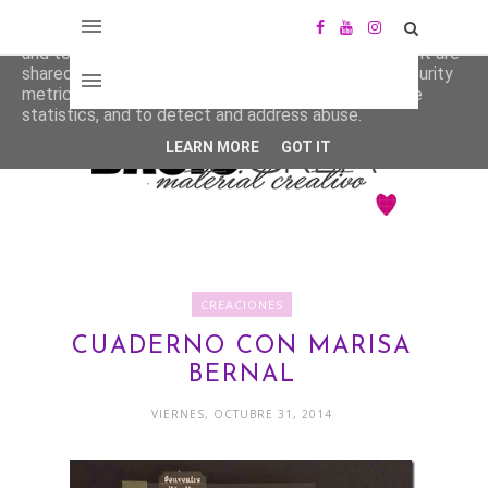
This site uses cookies from Google to deliver its services
and to analyze traffic. Your IP address and user-agent are
shared with Google along with performance and security
metrics to ensure quality of service, generate usage
statistics, and to detect and address abuse.
LEARN MORE
GOT IT
CREACIONES
CUADERNO CON MARISA
BERNAL
VIERNES, OCTUBRE 31, 2014