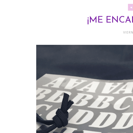
♥
¡ME ENCA
VIERN