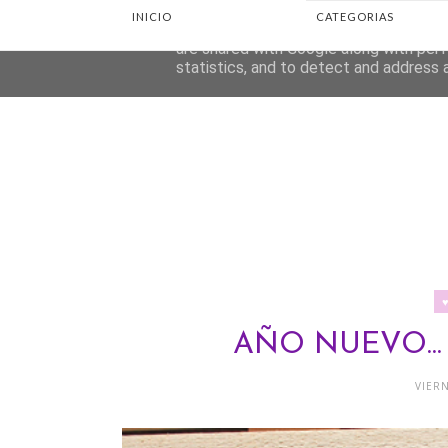
INICIO
CATEGORIAS
This site uses cookies from Google to d
are shared with Google along with perf
statistics, and to detect and address 
AÑO NUEVO...
VIERN