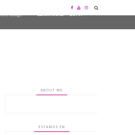
user-agent
erate usage
LEARN MORE
GOT IT
ABOUT ME
ESTAMOS EN