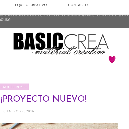
EQUIPO CREATIVO
CONTACTO
eliver its services and to analyze traffic. Your IP address and 
ormance and security metrics to ensure quality of service, gen
abuse.
♥RAQUEL REYES
 ¡PROYECTO NUEVO!
ES, ENERO 29, 2016