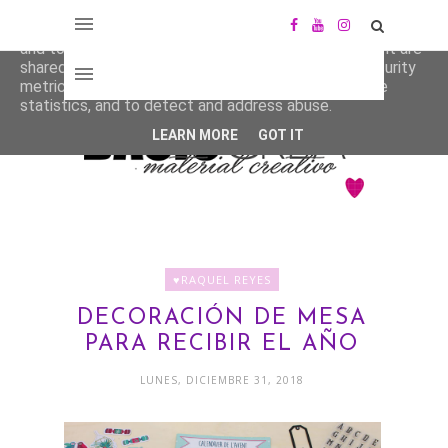
This site uses cookies from Google to deliver its services
and to analyze traffic. Your IP address and user-agent are
shared with Google along with performance and security
metrics to ensure quality of service, generate usage
statistics, and to detect and address abuse.
LEARN MORE
GOT IT
♥RAQUEL REYES
DECORACIÓN DE MESA
PARA RECIBIR EL AÑO
LUNES, DICIEMBRE 31, 2018