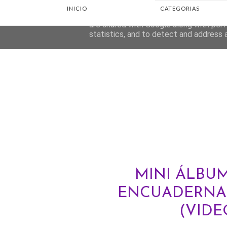
INICIO
CATEGORIAS
This site uses cookies from Google to d
are shared with Google along with perf
statistics, and to detect and address 
MINI ÁLBUM
ENCUADERNA
(VIDE