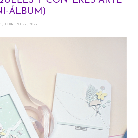
ELES Y CON 'ERES ARTE'
NI-ÁLBUM)
S, FEBRERO 22, 2022