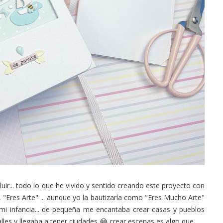
Fluir... todo lo que he vivido y sentido creando este proyecto con
, "Eres Arte" ... aunque yo la bautizaría como "Eres Mucho Arte"
mi infancia... de pequeña me encantaba crear casas y pueblos
les y llegaba a tener ciudades 😂 crear escenas es algo que...