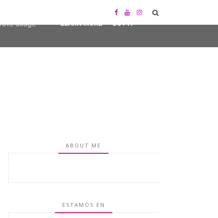
user-agent
erate usage
LEARN MORE
GOT IT
ABOUT ME
ESTAMOS EN