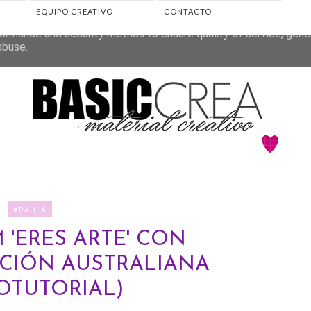
EQUIPO CREATIVO
CONTACTO
eliver its services and to analyze traffic. Your IP address and 
ormance and security metrics to ensure quality of service, gen
abuse.
♥PAULA
 'ERES ARTE' CON
CIÓN AUSTRALIANA
OTUTORIAL)