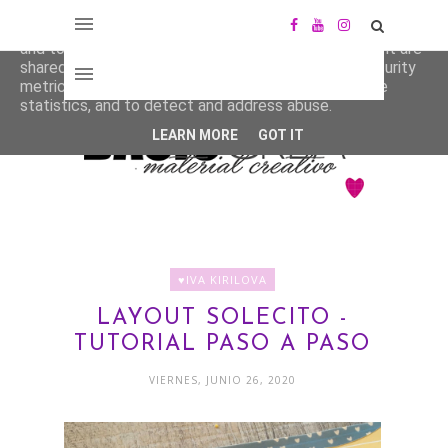
This site uses cookies from Google to deliver its services
and to analyze traffic. Your IP address and user-agent are
shared with Google along with performance and security
metrics to ensure quality of service, generate usage
statistics, and to detect and address abuse.
LEARN MORE
GOT IT
♥IVA KIRILOVA
LAYOUT SOLECITO -
TUTORIAL PASO A PASO
VIERNES, JUNIO 26, 2020