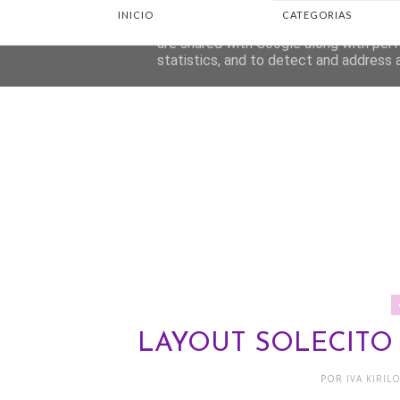
INICIO
CATEGORIAS
This site uses cookies from Google to d
are shared with Google along with perf
statistics, and to detect and address 
LAYOUT SOLECITO 
POR
IVA KIRIL