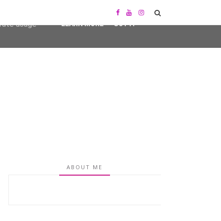
user-agent
erate usage
LEARN MORE
GOT IT
ABOUT ME