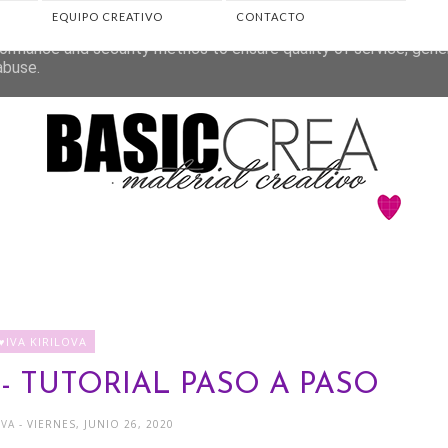
EQUIPO CREATIVO
CONTACTO
eliver its services and to analyze traffic. Your IP address and 
ormance and security metrics to ensure quality of service, gen
abuse.
♥IVA KIRILOVA
- TUTORIAL PASO A PASO
OVA
- VIERNES, JUNIO 26, 2020