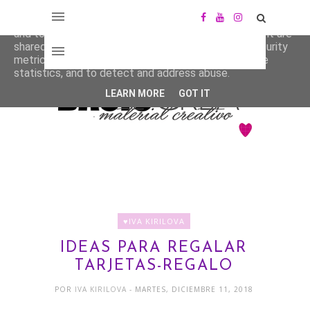
This site uses cookies from Google to deliver its services
and to analyze traffic. Your IP address and user-agent are
shared with Google along with performance and security
metrics to ensure quality of service, generate usage
statistics, and to detect and address abuse.
LEARN MORE
GOT IT
♥IVA KIRILOVA
IDEAS PARA REGALAR
TARJETAS-REGALO
POR
IVA KIRILOVA
- MARTES, DICIEMBRE 11, 2018