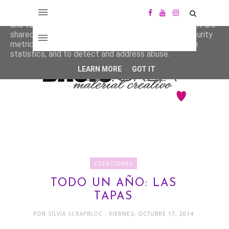
This site uses cookies from Google to deliver its services
and to analyze traffic. Your IP address and user-agent are
shared with Google along with performance and security
metrics to ensure quality of service, generate usage
statistics, and to detect and address abuse.
LEARN MORE
GOT IT
CREACIONES
TODO UN AÑO: LAS
TAPAS
POR
SÍLVIA SCRAPBLOC
- VIERNES, OCTUBRE 17, 2014