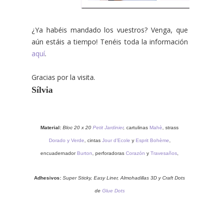
¿Ya habéis mandado los vuestros? Venga, que
aún estáis a tiempo! Tenéis toda la información
aquí
.
Gracias por la visita.
Sílvia
Material:
Bloc 20 x 20
Petit Jardinier
,
cartulinas
Mahè
, strass
Dorado y Verde
, cintas
Jour d’Ecole
y
Esprit Bohème
,
encuadernador
Burton
, perforadoras
Corazón
y
Travesaños
,
Adhesivos:
Super Sticky, Easy Liner, Almohadillas 3D y Craft Dots
de
Glue Dots