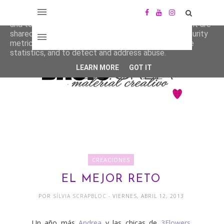
This site uses cookies from Google to deliver its services
and to analyze traffic. Your IP address and user-agent are
shared with Google along with performance and security
metrics to ensure quality of service, generate usage
statistics, and to detect and address abuse.
LEARN MORE
GOT IT
CREACIONES
EL MEJOR RETO
POR
SÍLVIA SCRAPBLOC
- VIERNES, ABRIL 12, 2013
Un año más
Andrea
y las chicas de
3Flowers