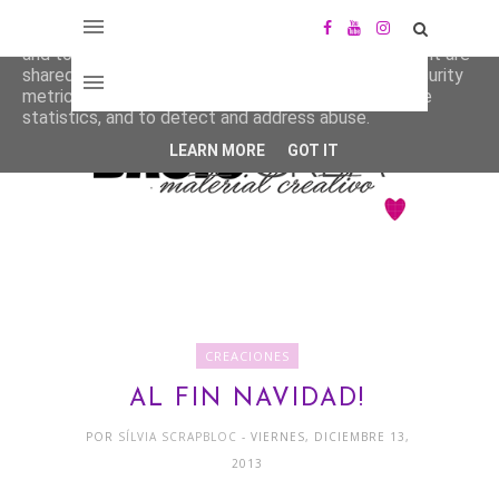
This site uses cookies from Google to deliver its services
and to analyze traffic. Your IP address and user-agent are
shared with Google along with performance and security
metrics to ensure quality of service, generate usage
statistics, and to detect and address abuse.
LEARN MORE
GOT IT
CREACIONES
AL FIN NAVIDAD!
POR
SÍLVIA SCRAPBLOC
- VIERNES, DICIEMBRE 13,
2013