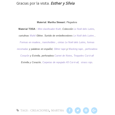
Gracias por la visita.
Esther y Sílvia
Material: Martha Stewart:
Plegadora
Material TOGA
:
Mini clasificador Kraft
, Colección
Le Noël dels Lutins
,
cartulinas
Mahè
Glitter, Surtido de embellecedores
Le Noël dels Lutins
,
Formas en madera
,
transferibles
,
cintas Le Noël dels Lutins
,
formas
recortadas
y palabras en español,
Glitter tape
y
Masking tape
,
perforadora
Corazón
y Estrella, perforadora
Carnet de Notes
,
Troqueles Cut-it-all
Estrella y Corazón,
Carpetas de repujado A5 Cut-it-all
,
strass rojo
.
,
TAGS :
CREACIONES
MARTHA