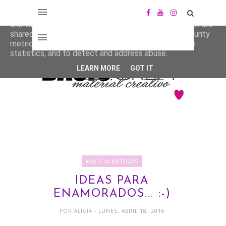
This site uses cookies from Google to deliver its services
and to analyze traffic. Your IP address and user-agent are
shared with Google along with performance and security
metrics to ensure quality of service, generate usage
statistics, and to detect and address abuse.
LEARN MORE
GOT IT
♥ALÍCIA ARTIGAS
IDEAS PARA
ENAMORADOS... :-)
POR
ALÍCIA
- LUNES, ABRIL 18, 2016