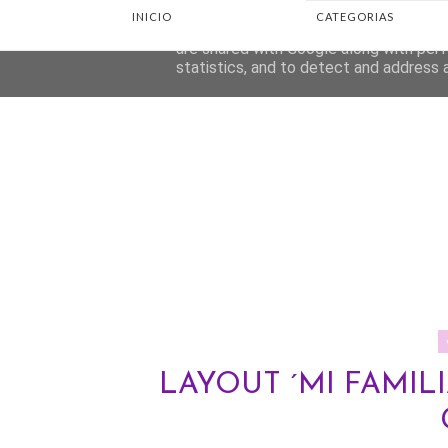
INICIO
CATEGORIAS
This site uses cookies from Google to d
are shared with Google along with perf
statistics, and to detect and address 
LAYOUT ´MI FAMILI