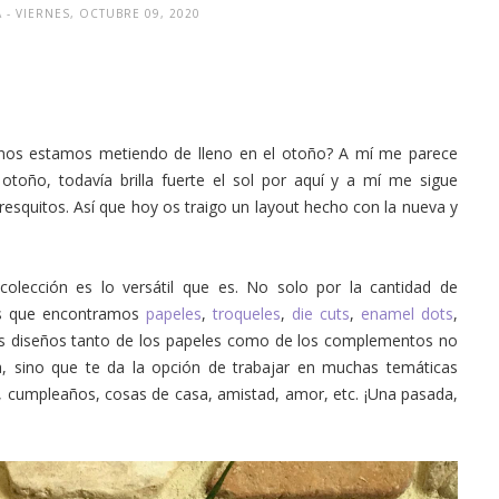
A
- VIERNES, OCTUBRE 09, 2020
 nos estamos metiendo de lleno en el otoño? A mí me parece
otoño, todavía brilla fuerte el sol por aquí y a mí me sigue
resquitos. Así que hoy os traigo un layout hecho con la nueva y
lección es lo versátil que es. No solo por la cantidad de
os que encontramos
papeles
,
troqueles
,
die cuts
,
enamel dots
,
os diseños tanto de los papeles como de los complementos no
ta, sino que te da la opción de trabajar en muchas temáticas
ía, cumpleaños, cosas de casa, amistad, amor, etc. ¡Una pasada,