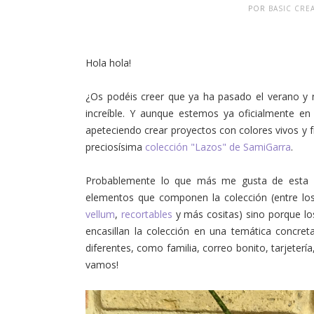
POR
BASIC CRE
Hola hola!
¿Os podéis creer que ya ha pasado el verano y
increíble. Y aunque estemos ya oficialmente en 
apeteciendo crear proyectos con colores vivos y f
preciosísima
colección "Lazos" de SamiGarra
.
Probablemente lo que más me gusta de esta co
elementos que componen la colección (entre l
vellum
,
recortables
y más cositas) sino porque l
encasillan la colección en una temática concre
diferentes, como familia, correo bonito, tarjeter
vamos!