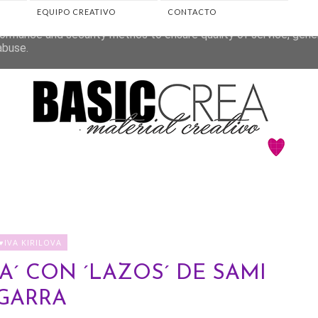
EQUIPO CREATIVO
CONTACTO
eliver its services and to analyze traffic. Your IP address and 
ormance and security metrics to ensure quality of service, gen
abuse.
♥IVA KIRILOVA
A´ CON ´LAZOS´ DE SAMI
GARRA