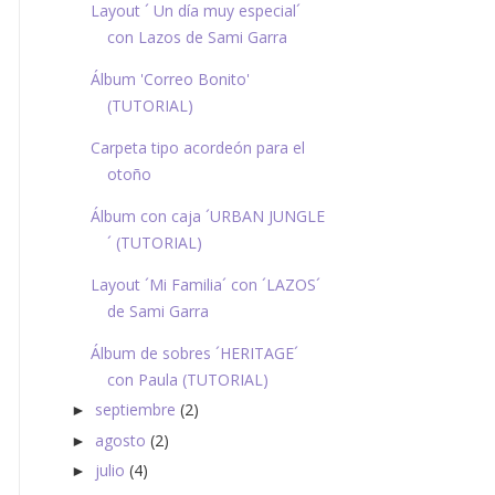
Layout ´ Un día muy especial´
con Lazos de Sami Garra
Álbum 'Correo Bonito'
(TUTORIAL)
Carpeta tipo acordeón para el
otoño
Álbum con caja ´URBAN JUNGLE
´ (TUTORIAL)
Layout ´Mi Familia´ con ´LAZOS´
de Sami Garra
Álbum de sobres ´HERITAGE´
con Paula (TUTORIAL)
septiembre
(2)
►
agosto
(2)
►
julio
(4)
►