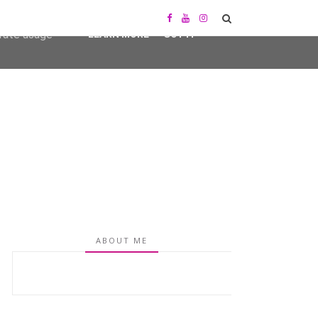
user-agent
erate usage
LEARN MORE
GOT IT
ABOUT ME