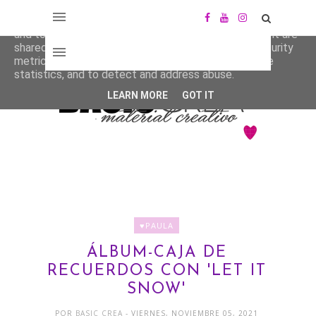
This site uses cookies from Google to deliver its services
and to analyze traffic. Your IP address and user-agent are
shared with Google along with performance and security
metrics to ensure quality of service, generate usage
statistics, and to detect and address abuse.
LEARN MORE
GOT IT
♥PAULA
ÁLBUM-CAJA DE
RECUERDOS CON 'LET IT
SNOW'
POR
BASIC CREA
- VIERNES, NOVIEMBRE 05, 2021