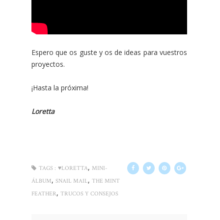
Espero que os guste y os de ideas para vuestros
proyectos.
¡Hasta la próxima!
Loretta
,
TAGS :
♥LORETTA
MINI-
,
,
ÁLBUM
SNAIL MAIL
THE MINT
,
FEATHER
TRUCOS Y CONSEJOS