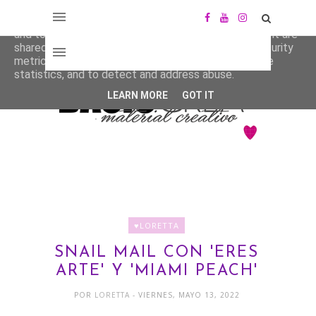
This site uses cookies from Google to deliver its services
and to analyze traffic. Your IP address and user-agent are
shared with Google along with performance and security
metrics to ensure quality of service, generate usage
statistics, and to detect and address abuse.
LEARN MORE
GOT IT
♥LORETTA
SNAIL MAIL CON 'ERES
ARTE' Y 'MIAMI PEACH'
POR
LORETTA
- VIERNES, MAYO 13, 2022