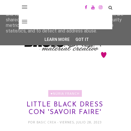
This site uses cookies from Google to deliver its services
and to analyze traffic. Your IP address and user-agent are
shared with Google along with performance and security
metrics to ensure quality of service, generate usage
statistics, and to detect and address abuse.
LEARN MORE
GOT IT
♥NÚRIA FRANCH
LITTLE BLACK DRESS
CON 'SAVOIR FAIRE'
POR
BASIC CREA
- VIERNES, JULIO 28, 2023