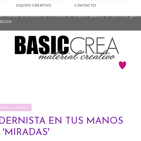
EQUIPO CREATIVO
CONTACTO
eliver its services and to analyze traffic. Your IP address and 
ormance and security metrics to ensure quality of service, gen
abuse.
♥NÚRIA FRANCH
DERNISTA EN TUS MANOS
'MIRADAS'