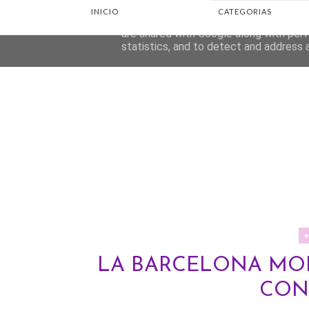
INICIO
CATEGORIAS
This site uses cookies from Google to d
are shared with Google along with perf
statistics, and to detect and address 
LA BARCELONA MO
CON 