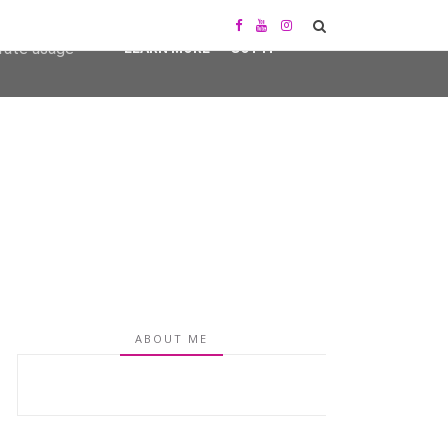
user-agent
erate usage
LEARN MORE
GOT IT
ABOUT ME