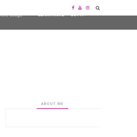
user-agent
erate usage
LEARN MORE
GOT IT
ABOUT ME