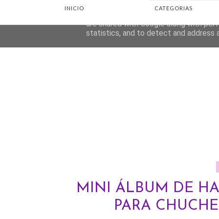
INICIO
CATEGORIAS
This site uses cookies from Google to d
are shared with Google along with perf
statistics, and to detect and address 
MINI ÁLBUM DE H
PARA CHUCHE