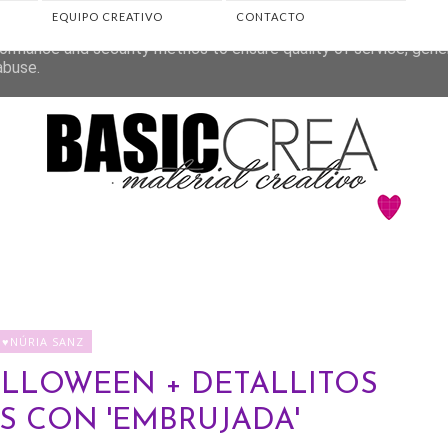
EQUIPO CREATIVO
CONTACTO
eliver its services and to analyze traffic. Your IP address and 
ormance and security metrics to ensure quality of service, gen
abuse.
♥NÚRIA SANZ
ALLOWEEN + DETALLITOS
S CON 'EMBRUJADA'