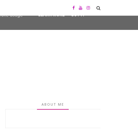
user-agent
erate usage
LEARN MORE
GOT IT
ABOUT ME