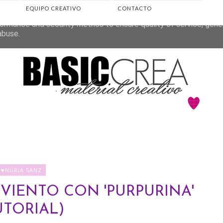
EQUIPO CREATIVO
CONTACTO
eliver its services and to analyze traffic. Your IP address and 
ormance and security metrics to ensure quality of service, gen
abuse.
♥NÚRIA SANZ
VIENTO CON 'PURPURINA'
UTORIAL)