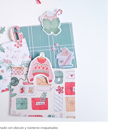
rnado con diecuts y números troquelados.