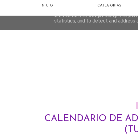
INICIO
CATEGORIAS
This site uses cookies from Google to d
are shared with Google along with perf
statistics, and to detect and address 
CALENDARIO DE AD
(T