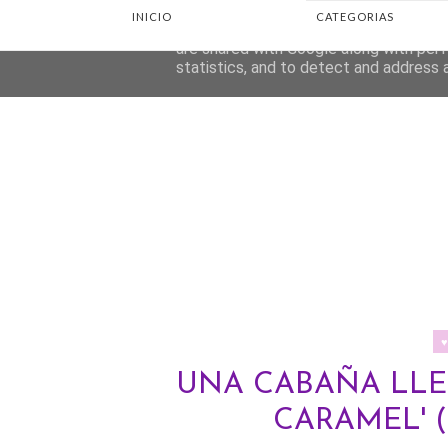
INICIO
CATEGORIAS
This site uses cookies from Google to d
are shared with Google along with perf
statistics, and to detect and address 
UNA CABAÑA LLE
CARAMEL' 