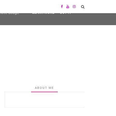
user-agent
erate usage
LEARN MORE
GOT IT
ABOUT ME