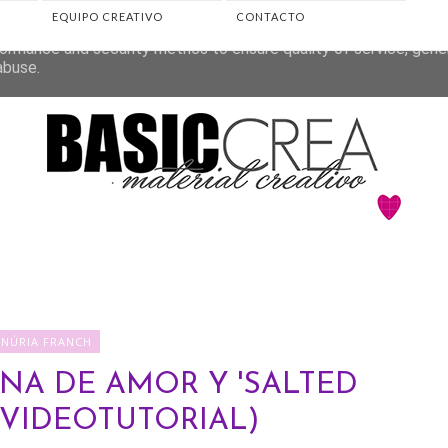
EQUIPO CREATIVO
CONTACTO
eliver its services and to analyze traffic. Your IP address and 
ormance and security metrics to ensure quality of service, gen
abuse.
♥NÚRIA FRANCH
NA DE AMOR Y 'SALTED
(VIDEOTUTORIAL)