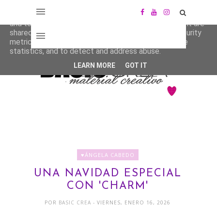
This site uses cookies from Google to deliver its services
and to analyze traffic. Your IP address and user-agent are
shared with Google along with performance and security
metrics to ensure quality of service, generate usage
statistics, and to detect and address abuse.
LEARN MORE
GOT IT
♥ÁNGELA CABEDO
UNA NAVIDAD ESPECIAL
CON 'CHARM'
POR
BASIC CREA
- VIERNES, ENERO 16, 2026