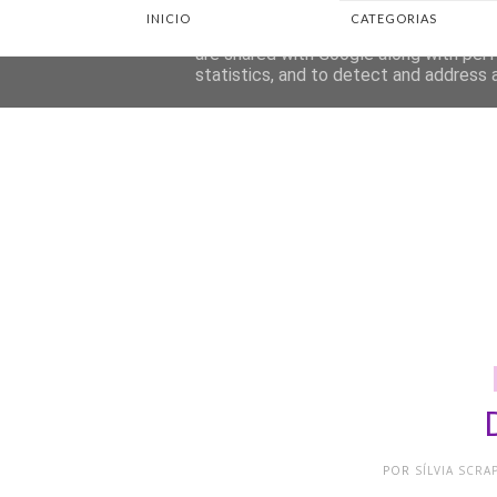
INICIO
CATEGORIAS
This site uses cookies from Google to d
are shared with Google along with perf
statistics, and to detect and address 
POR
SÍLVIA SCR