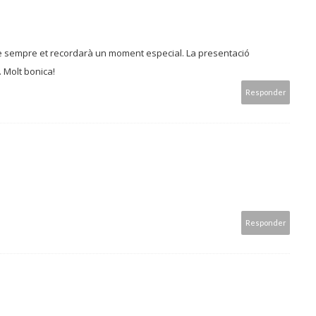
e sempre et recordarà un moment especial. La presentació
. Molt bonica!
Responder
Responder