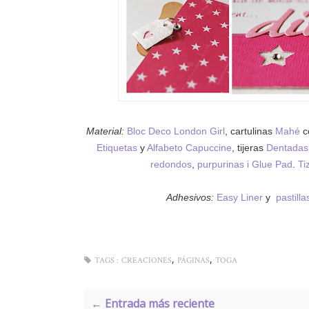
Material:
Bloc Deco London Girl
, cartulinas
Mahé
co
Etiquetas
y
Alfabeto Capuccine
, tijeras
Dentadas
redondos
,
purpurinas i Glue Pad
.
Ti
Adhesivos:
Easy Liner
y
pastill
,
,
TAGS :
CREACIONES
PÁGINAS
TOGA
← Entrada más reciente