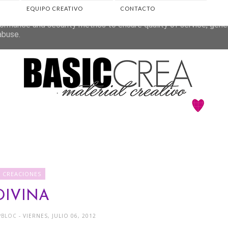
EQUIPO CREATIVO
CONTACTO
eliver its services and to analyze traffic. Your IP address and 
ormance and security metrics to ensure quality of service, gen
abuse.
CREACIONES
DIVINA
APBLOC
- VIERNES, JULIO 06, 2012