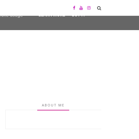
user-agent
erate usage
LEARN MORE
GOT IT
ABOUT ME