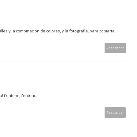
les y la combinación de colores, y la fotografía, para copiarte,
Responder
a! t'entenc, t'entenc...
Responder