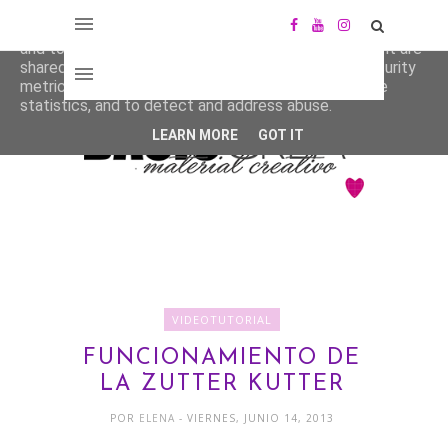
This site uses cookies from Google to deliver its services
and to analyze traffic. Your IP address and user-agent are
shared with Google along with performance and security
metrics to ensure quality of service, generate usage
statistics, and to detect and address abuse.
LEARN MORE
GOT IT
VIDEOTUTORIAL
FUNCIONAMIENTO DE
LA ZUTTER KUTTER
POR
ELENA
- VIERNES, JUNIO 14, 2013