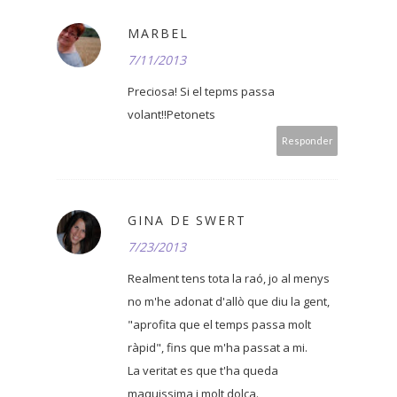
MARBEL
7/11/2013
Preciosa! Si el tepms passa
volant!!Petonets
Responder
GINA DE SWERT
7/23/2013
Realment tens tota la raó, jo al menys
no m'he adonat d'allò que diu la gent,
"aprofita que el temps passa molt
ràpid", fins que m'ha passat a mi.
La veritat es que t'ha queda
maquissima i molt dolça.