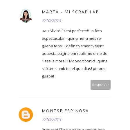
MARTA - MI SCRAP LAB
7/10/2013
uau Sílvia!! És tot perfecte!! La foto
espectacular - quina nena més re-
guapa tens!! I definitivament veient
aquesta pàgina em reafirmo en lo de
"less is more"!! Moooolt bonic! I quina
raó tens amb tot el que dius! petons
guapa!
Responder
MONTSE ESPINOSA
7/10/2013
Preciosa! Ella i la pàgina també, ben