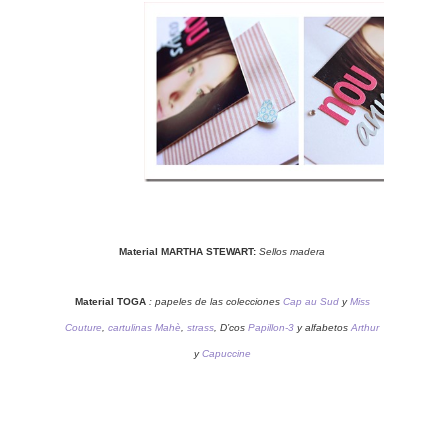
Material MARTHA STEWART:
Sellos madera
Material TOGA
: papeles de las colecciones
Cap au Sud
y
Miss
Couture
,
cartulinas Mahè
,
strass
, D’cos
Papillon-3
y alfabetos
Arthur
y
Capuccine