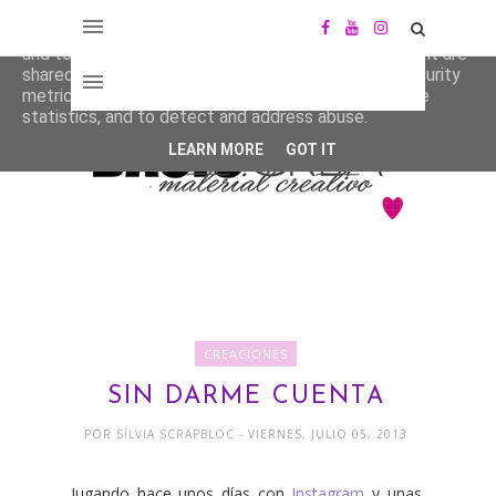
This site uses cookies from Google to deliver its services
and to analyze traffic. Your IP address and user-agent are
shared with Google along with performance and security
metrics to ensure quality of service, generate usage
statistics, and to detect and address abuse.
LEARN MORE
GOT IT
CREACIONES
SIN DARME CUENTA
POR
SÍLVIA SCRAPBLOC
- VIERNES, JULIO 05, 2013
Jugando hace unos días con
Instagram
y unas