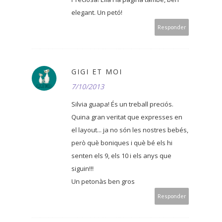
elegant. Un petó!
Responder
GIGI ET MOI
7/10/2013
Silvia guapa! És un treball preciós.
Quina gran veritat que expresses en
el layout... ja no són les nostres bebés,
però què boniques i què bé els hi
senten els 9, els 10 i els anys que
siguin!!!
Un petonàs ben gros
Responder