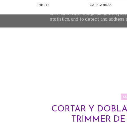
INICIO
CATEGORIAS
This site uses cookies from Google to d
are shared with Google along with perf
statistics, and to detect and address 
M
CORTAR Y DOBLAR
TRIMMER DE