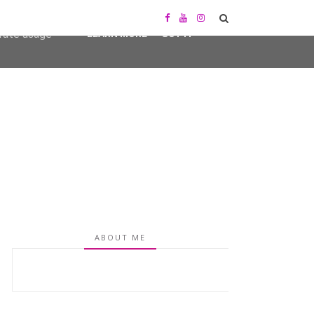
user-agent
erate usage
LEARN MORE
GOT IT
ABOUT ME