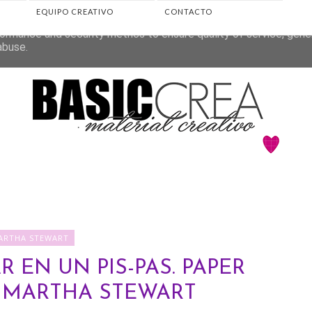
EQUIPO CREATIVO
CONTACTO
eliver its services and to analyze traffic. Your IP address and 
ormance and security metrics to ensure quality of service, gen
abuse.
ARTHA STEWART
 EN UN PIS-PAS. PAPER
 MARTHA STEWART