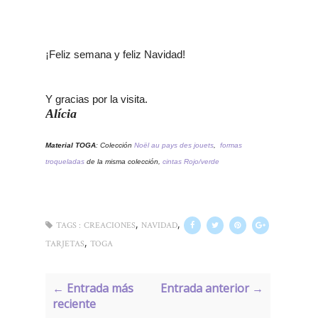
¡Feliz semana y feliz Navidad!
Y gracias por la visita.
Alícia
Material T
OGA
: Colección
Noël au pays des jouets
,
formas
troqueladas
de la misma colección,
cintas Rojo/verde
,
,
TAGS :
CREACIONES
NAVIDAD
,
TARJETAS
TOGA
← Entrada más
Entrada anterior →
reciente