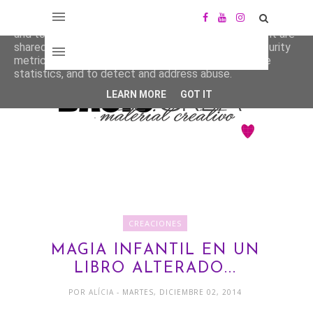
This site uses cookies from Google to deliver its services
and to analyze traffic. Your IP address and user-agent are
shared with Google along with performance and security
metrics to ensure quality of service, generate usage
statistics, and to detect and address abuse.
LEARN MORE
GOT IT
CREACIONES
MAGIA INFANTIL EN UN
LIBRO ALTERADO...
POR
ALÍCIA
- MARTES, DICIEMBRE 02, 2014