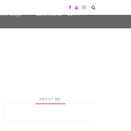
user-agent
erate usage
LEARN MORE
GOT IT
ABOUT ME