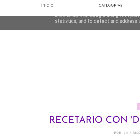
INICIO
CATEGORIAS
This site uses cookies from Google to d
are shared with Google along with perf
statistics, and to detect and address 
RECETARIO CON 'D
POR
IVA KIRI