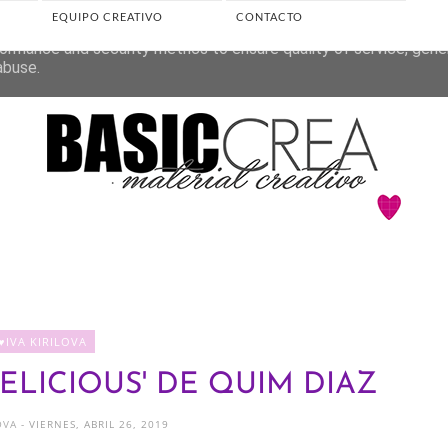
EQUIPO CREATIVO
CONTACTO
eliver its services and to analyze traffic. Your IP address and 
ormance and security metrics to ensure quality of service, gen
abuse.
♥IVA KIRILOVA
ELICIOUS' DE QUIM DIAZ
LOVA
- VIERNES, ABRIL 26, 2019