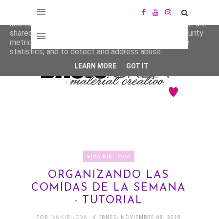
This site uses cookies from Google to deliver its services
and to analyze traffic. Your IP address and user-agent are
shared with Google along with performance and security
metrics to ensure quality of service, generate usage
statistics, and to detect and address abuse.
LEARN MORE
GOT IT
♥IVA KIRILOVA
ORGANIZANDO LAS
COMIDAS DE LA SEMANA
- TUTORIAL
POR
IVA KIRILOVA
- VIERNES, NOVIEMBRE 08, 2019