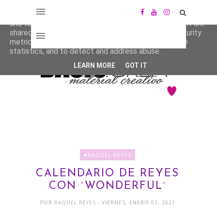
This site uses cookies from Google to deliver its services
and to analyze traffic. Your IP address and user-agent are
shared with Google along with performance and security
metrics to ensure quality of service, generate usage
statistics, and to detect and address abuse.
LEARN MORE
GOT IT
♥RAQUEL REYES
CALENDARIO DE REYES
CON ´WONDERFUL´
POR
RAQUEL REYES
- VIERNES, ENERO 01, 2021