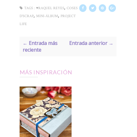
,
TAGS :
♥RAQUEL REYES
COSES
,
,
D'SCRAP
MINI-ÁLBUM
PROJECT
LIFE
← Entrada más
Entrada anterior →
reciente
MÁS INSPIRACIÓN