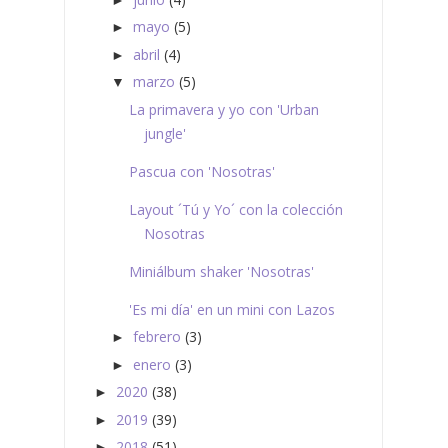
mayo
(5)
►
abril
(4)
►
marzo
(5)
▼
La primavera y yo con 'Urban
jungle'
Pascua con 'Nosotras'
Layout ´Tú y Yo´ con la colección
Nosotras
Miniálbum shaker 'Nosotras'
'Es mi día' en un mini con Lazos
febrero
(3)
►
enero
(3)
►
2020
(38)
►
2019
(39)
►
2018
(51)
►