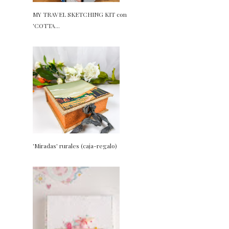
MY TRAVEL SKETCHING KIT con
'COTTA...
'Miradas' rurales (caja-regalo)