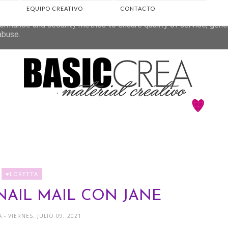
EQUIPO CREATIVO
CONTACTO
eliver its services and to analyze traffic. Your IP address and 
ormance and security metrics to ensure quality of service, gen
abuse.
♥LORETTA
NAIL MAIL CON JANE
TA
- VIERNES, JULIO 09, 2021