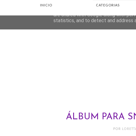
INICIO
CATEGORIAS
This site uses cookies from Google to d
are shared with Google along with perf
statistics, and to detect and address 
ÁLBUM PARA S
POR
LORET