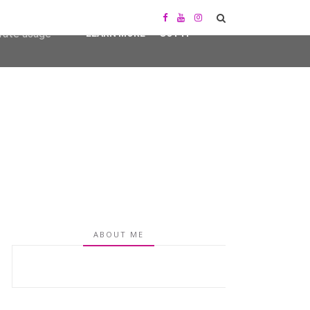
user-agent
erate usage
LEARN MORE
GOT IT
ABOUT ME