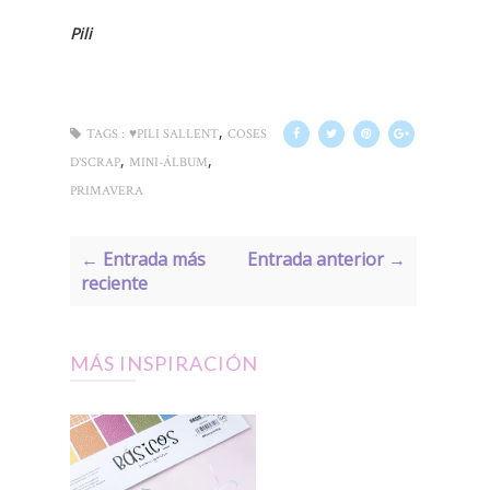
Pili
,
TAGS :
♥PILI SALLENT
COSES
,
,
D'SCRAP
MINI-ÁLBUM
PRIMAVERA
← Entrada más
Entrada anterior →
reciente
MÁS INSPIRACIÓN