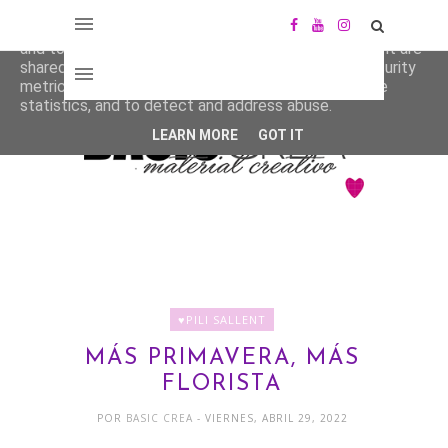
This site uses cookies from Google to deliver its services
and to analyze traffic. Your IP address and user-agent are
shared with Google along with performance and security
metrics to ensure quality of service, generate usage
statistics, and to detect and address abuse.
LEARN MORE
GOT IT
♥PILI SALLENT
MÁS PRIMAVERA, MÁS
FLORISTA
POR
BASIC CREA
- VIERNES, ABRIL 29, 2022