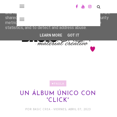
This site uses cookies from Google to deliver its services
and to analyze traffic. Your IP address and user-agent are
shared with Google along with performance and security
metrics to ensure quality of service, generate usage
statistics, and to detect and address abuse.
LEARN MORE
GOT IT
♥PAULA
UN ÁLBUM ÚNICO CON
'CLICK'
POR
BASIC CREA
- VIERNES, ABRIL 07, 2023