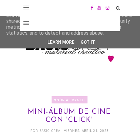
This site uses cookies from Google to deliver its services
and to analyze traffic. Your IP address and user-agent are
shared with Google along with performance and security
metrics to ensure quality of service, generate usage
statistics, and to detect and address abuse.
LEARN MORE
GOT IT
♥NÚRIA FRANCH
MINI-ÁLBUM DE CINE
CON 'CLICK'
POR
BASIC CREA
- VIERNES, ABRIL 21, 2023