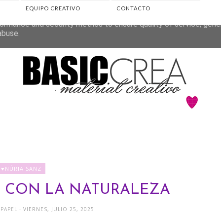
EQUIPO CREATIVO
CONTACTO
eliver its services and to analyze traffic. Your IP address and 
ormance and security metrics to ensure quality of service, gen
abuse.
♥NÚRIA SANZ
 CON LA NATURALEZA
EPAPEL
- VIERNES, JULIO 25, 2025