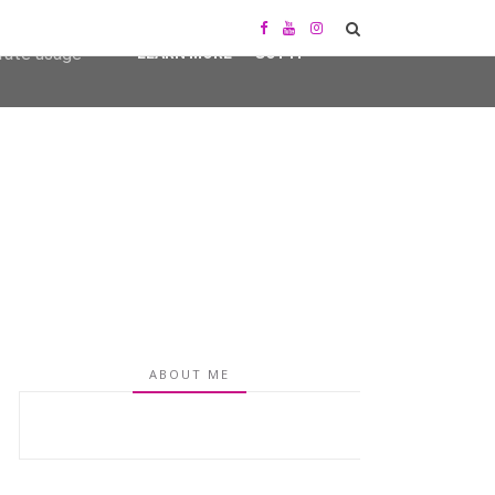
user-agent
erate usage
LEARN MORE
GOT IT
ABOUT ME