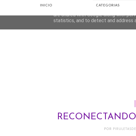
INICIO
CATEGORIAS
This site uses cookies from Google to d
are shared with Google along with perf
statistics, and to detect and address 
RECONECTANDO
POR
PIRULETASD