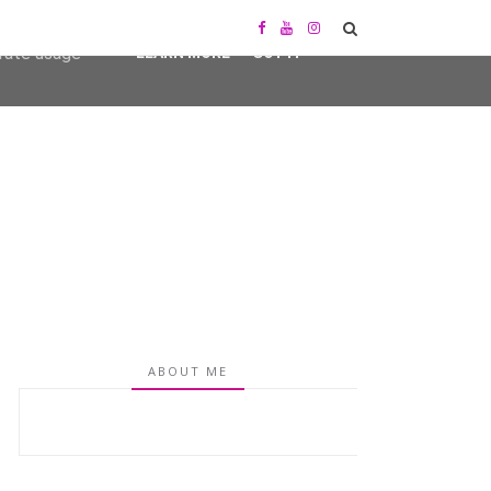
user-agent
erate usage
LEARN MORE
GOT IT
ABOUT ME