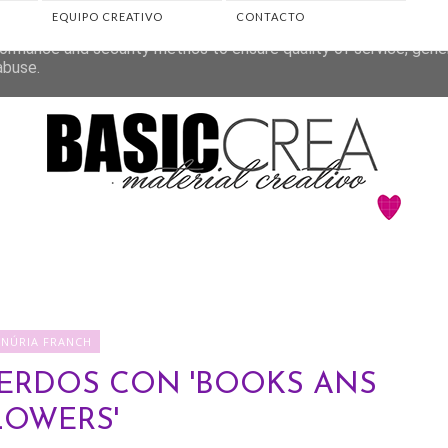
EQUIPO CREATIVO
CONTACTO
eliver its services and to analyze traffic. Your IP address and 
ormance and security metrics to ensure quality of service, gen
abuse.
♥NÚRIA FRANCH
UERDOS CON 'BOOKS ANS
LOWERS'