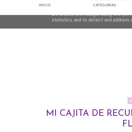
INICIO
CATEGORIAS
This site uses cookies from Google to d
are shared with Google along with perf
statistics, and to detect and address 
MI CAJITA DE REC
F