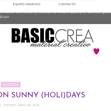
EQUIPO CREATIVO
CONTACTO
eliver its services and to analyze traffic. Your IP address and 
ormance and security metrics to ensure quality of service, gen
abuse.
♥LORETTA
ON SUNNY (HOLI)DAYS
TA
- VIERNES, MAYO 08, 2026