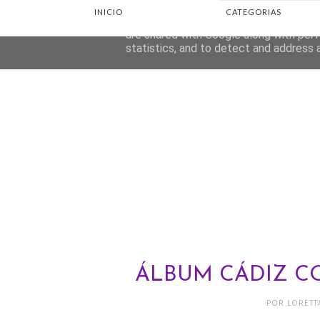
INICIO
CATEGORIAS
This site uses cookies from Google to d
are shared with Google along with perf
statistics, and to detect and address 
ÁLBUM CÁDIZ C
POR
LORET