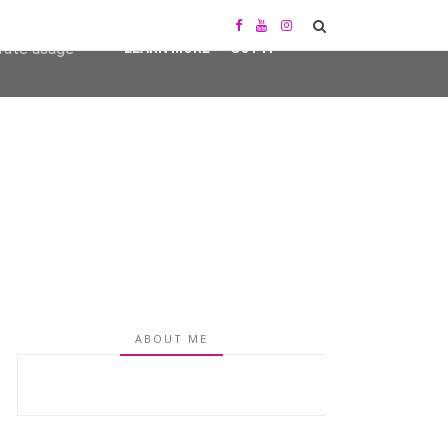
user-agent
erate usage
LEARN MORE
GOT IT
ABOUT ME