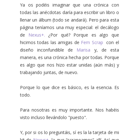
Ya os podéis imaginar que una crónica con
todas las anécdotas daría para escribir un libro o
llenar un álbum (todo se andará). Pero para esta
página teníamos una muy especial: el decálogo
de
Nexus+.
¿Por qué? Porque es algo que
hicimos todas las amigas de
Fem Scrap
con el
diseño inconfundible de
Marisa
y, de esta
manera, es una crónica hecha por todas. Porque
es algo que nos hizo estar unidas (aún más) y
trabajando juntas, de nuevo.
Porque lo que dice es básico, es la esencia. Es
todo.
Para nosotras es muy importante. Nos habéis
visto incluso llevándolo "puesto".
Y, por si os lo preguntáis, sí es la la tarjeta de mi
kit de
Nexus+,
la que “scrapeamos” allí. Así que