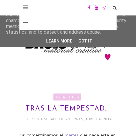
This site uses cookies from Google to deliver its services
and to analyze traffic. Your IP address and user-agent are
shared with Google along with performance and security
metrics to ensure quality of service, generate usage
statistics, and to detect and address abuse.
LEARN MORE
GOT IT
CREACIONES
TRAS LA TEMPESTAD…
POR
SÍLVIA SCRAPBLOC
- VIERNES, ABRIL 04, 2014
Os comentábamos el
martes
que nada está en