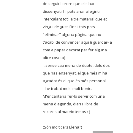
de seguir l'ordre que ells han
dissenyat i hi pots anar afegint i
intercalant tot l'altre material que et
vingui de gust. Fins i tots pots
"eliminar" alguna pàgina que no
t'acabi de convèncer aquí (i guardar-la
com a paper decorat per fer alguna
altre coseta)
I, sense cap mena de dubte, dels dos
que has ensenyat, el que més m'ha
agradat és el que és més personal...
L'he trobat molt, molt bonic.
M'encantaria fer-lo servir com una
mena d'agenda, diari i llibre de
records al mateix temps :-)
(Són molt cars Elena?)