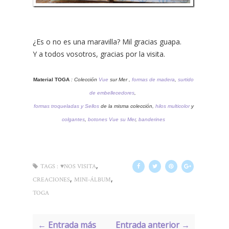
¿Es o no es una maravilla? Mil gracias guapa.
Y a todos vosotros, gracias por la visita.
Material TOGA
:
Colección
Vue
sur Mer
,
formas de madera
,
surtido
de embellecedores
,
formas troqueladas y Sellos
de la misma colección,
hilos multicolor
y
colgantes
,
botones Vue su Mer
,
banderines
,
TAGS :
♥NOS VISITA
,
,
CREACIONES
MINI-ÁLBUM
TOGA
← Entrada más
Entrada anterior →