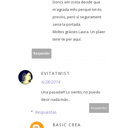
Doncs em costa decidir que
m'agrada mês perquè tot és
preciòs, però sí segurament
seria la portada.
Moltes gràcies Laura. Un plaer
tenir-te per aquí.
Responder
EVITATWIST
6/28/2014
Una pasada!!! Lo siento, no puedo
decir nada más...
Responder
Respuestas
BASIC CREA