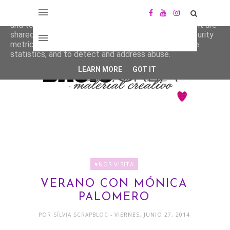
This site uses cookies from Google to deliver its services
and to analyze traffic. Your IP address and user-agent are
shared with Google along with performance and security
metrics to ensure quality of service, generate usage
statistics, and to detect and address abuse.
LEARN MORE
GOT IT
♥NOS VISITA
VERANO CON MÓNICA
PALOMERO
POR
SÍLVIA SCRAPBLOC
- VIERNES, JUNIO 27, 2014