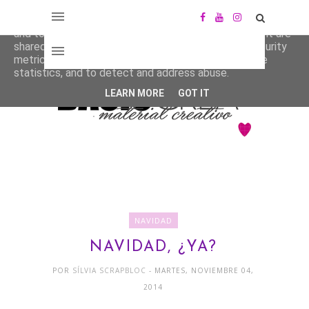
This site uses cookies from Google to deliver its services
and to analyze traffic. Your IP address and user-agent are
shared with Google along with performance and security
metrics to ensure quality of service, generate usage
statistics, and to detect and address abuse.
LEARN MORE
GOT IT
NAVIDAD
NAVIDAD, ¿YA?
POR
SÍLVIA SCRAPBLOC
- MARTES, NOVIEMBRE 04,
2014