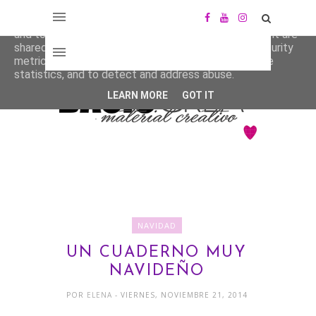
This site uses cookies from Google to deliver its services
and to analyze traffic. Your IP address and user-agent are
shared with Google along with performance and security
metrics to ensure quality of service, generate usage
statistics, and to detect and address abuse.
LEARN MORE
GOT IT
NAVIDAD
UN CUADERNO MUY
NAVIDEÑO
POR
ELENA
- VIERNES, NOVIEMBRE 21, 2014