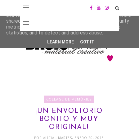
This site uses cookies from Google to deliver its services
and to analyze traffic. Your IP address and user-agent are
shared with Google along with performance and security
metrics to ensure quality of service, generate usage
statistics, and to detect and address abuse.
LEARN MORE
GOT IT
COLLAGE DE MEMÒRIES
¡UN ENVOLTORIO
BONITO Y MUY
ORIGINAL!
POR
ALÍCIA
- MARTES, ENERO 20, 2015