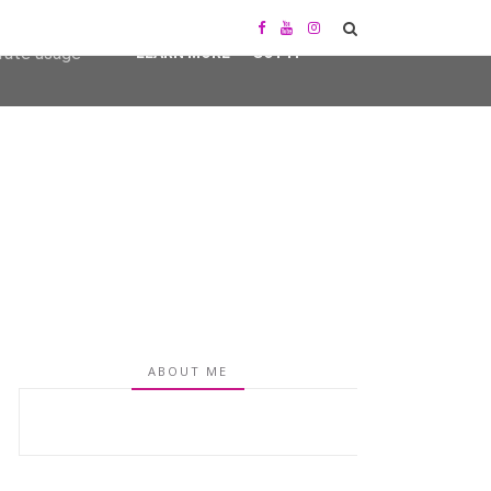
user-agent
erate usage
LEARN MORE
GOT IT
ABOUT ME