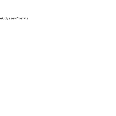
geOdyssey?fref=ts