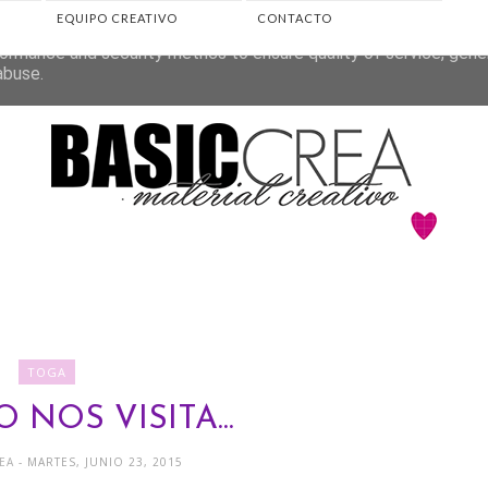
EQUIPO CREATIVO
CONTACTO
eliver its services and to analyze traffic. Your IP address and 
ormance and security metrics to ensure quality of service, gen
abuse.
TOGA
 NOS VISITA...
REA
- MARTES, JUNIO 23, 2015