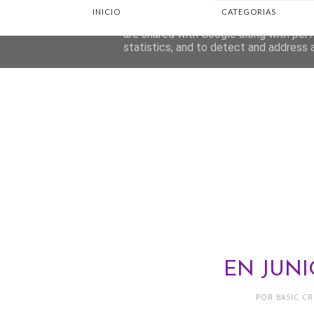
INICIO
CATEGORIAS
This site uses cookies from Google to d
are shared with Google along with perf
statistics, and to detect and address 
EN JUNIO
POR
BASIC C