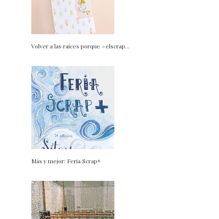
Volver a las raíces porque #elscrap...
Más y mejor: Feria Scrap+