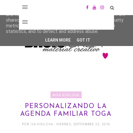
This site uses cookies from Google to deliver its services
and to analyze traffic. Your IP address and user-agent are
shared with Google along with performance and security
metrics to ensure quality of service, generate usage
statistics, and to detect and address abuse.
LEARN MORE
GOT IT
♥IVA KIRILOVA
PERSONALIZANDO LA
AGENDA FAMILIAR TOGA
POR
IVA KIRILOVA
- VIERNES, SEPTIEMBRE 23, 2016